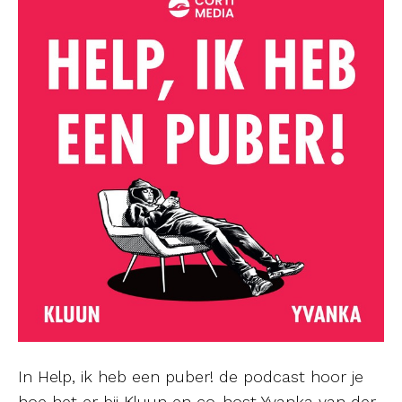
In Help, ik heb een puber! de podcast hoor je
hoe het er bij Kluun en co-host Yvanka van der