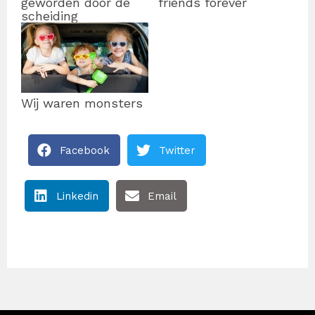
geworden door de
friends forever
scheiding
Wij waren monsters
Facebook
Twitter
Linkedin
Email