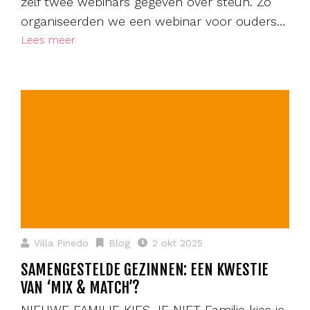
zelf twee webinars gegeven over steun. Zo
organiseerden we een webinar voor ouders…
Lees meer
Villa Pinedo
Blog
2 okt 2025
SAMENGESTELDE GEZINNEN: EEN KWESTIE
VAN ‘MIX & MATCH’?
NIEUWE FAMILIE KIES JE NIET Familie kies je