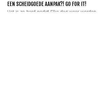
EEN SCHEIDGOEDE AANPAK?! GO FOR IT!
Het is zo hard nodig! Elke dag weer worden
de rechten van kinderen met gescheiden
ouders geschonden, omdat wij in…
Lees meer
Bo
Blog
26 jun 2025