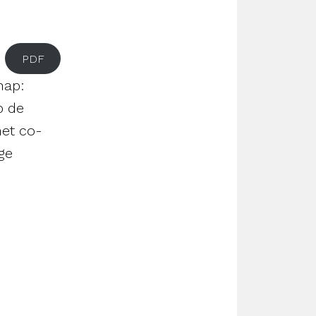
PDF
hap:
p de
met co-
ge