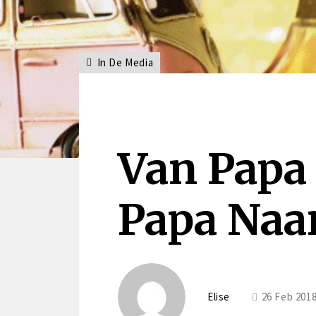
In De Media
Van Papa
Papa Na
Elise
26 Feb 201