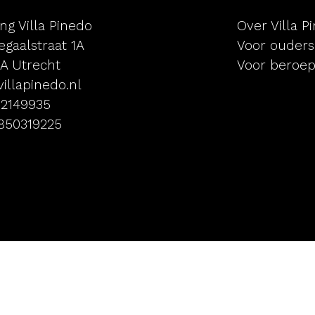
ing Villa Pinedo
Over Villa P
gaalstraat 1A
Voor ouders
AA Utrecht
Voor beroep
illapinedo.nl
52149935
 850319225